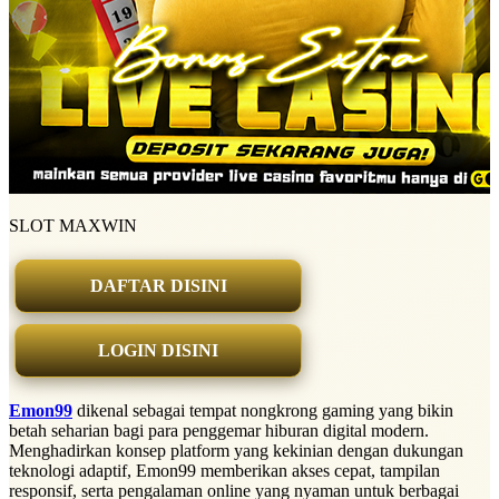
SLOT MAXWIN
DAFTAR DISINI
LOGIN DISINI
Emon99
dikenal sebagai tempat nongkrong gaming yang bikin
betah seharian bagi para penggemar hiburan digital modern.
Menghadirkan konsep platform yang kekinian dengan dukungan
teknologi adaptif, Emon99 memberikan akses cepat, tampilan
responsif, serta pengalaman online yang nyaman untuk berbagai