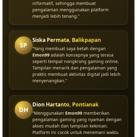
informatif, sehingga membuat
pengalaman menggunakan platform
menjadi lebih tenang.”
Siska Permata, Balikpapan
SP
“Yang membuat saya betah dengan
Emon99
adalah konsepnya yang terasa
seperti tempat nongkrong gaming online.
Tampilan menarik dan pengalaman yang
praktis membuat aktivitas digital jadi lebih
menyenangkan.”
Dion Hartanto, Pontianak
DH
“Menggunakan
Emon99
memberikan
pengalaman gaming yang nyaman dengan
akses mudah dan tampilan kekinian.
Platform ini cocok untuk menemani waktu