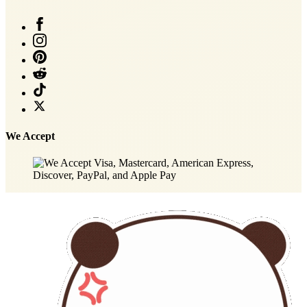
We Accept