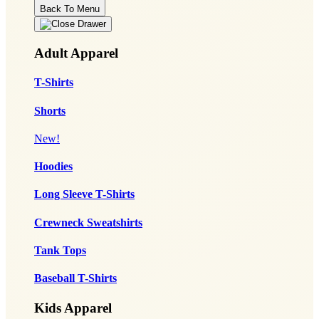
Back To Menu
Adult Apparel
T-Shirts
Shorts
New!
Hoodies
Long Sleeve T-Shirts
Crewneck Sweatshirts
Tank Tops
Baseball T-Shirts
Kids Apparel