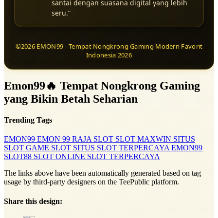
santai dengan suasana digital yang lebih
seru.”
©2026 EMON99 - Tempat Nongkrong Gaming Modern Favorit
Indonesia 2026
Emon99🔥 Tempat Nongkrong Gaming
yang Bikin Betah Seharian
Trending Tags
EMON99
EMON 99
RAJA SLOT
SLOT MAXWIN
SITUS
SLOT
GAME SLOT
SITUS SLOT TERPERCAYA
EMON99
SLOT88
SLOT ONLINE
SLOT TERPERCAYA
The links above have been automatically generated based on tag
usage by third-party designers on the TeePublic platform.
Share this design: