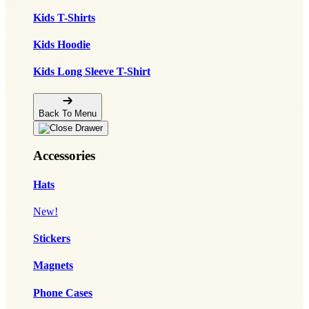
Kids T-Shirts
Kids Hoodie
Kids Long Sleeve T-Shirt
Back To Menu
Accessories
Hats
New!
Stickers
Magnets
Phone Cases