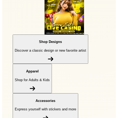
Shop Designs
Discover a classic design or new favorite artist
Apparel
Shop for Adults & Kids
Accessories
Express yourself with stickers and more