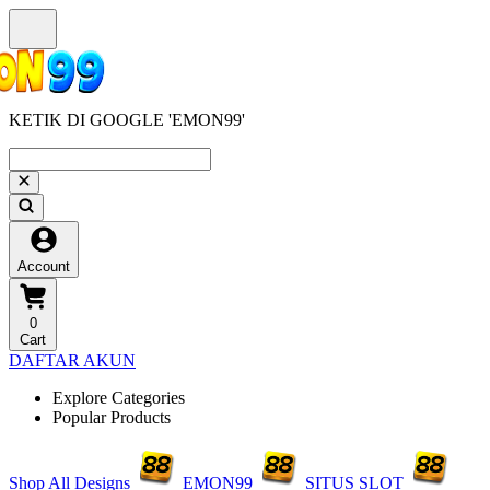
KETIK DI GOOGLE 'EMON99'
Account
0
Cart
DAFTAR AKUN
Explore Categories
Popular Products
Shop All Designs
EMON99
SITUS SLOT