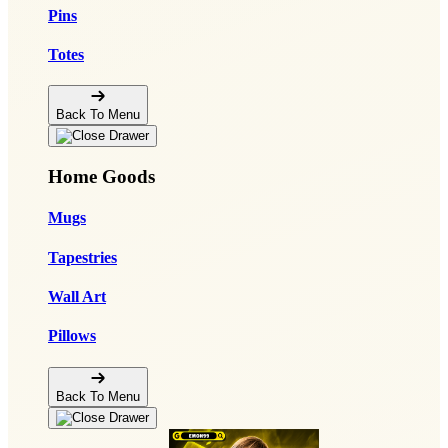
Pins
Totes
Back To Menu
Home Goods
Mugs
Tapestries
Wall Art
Pillows
Back To Menu