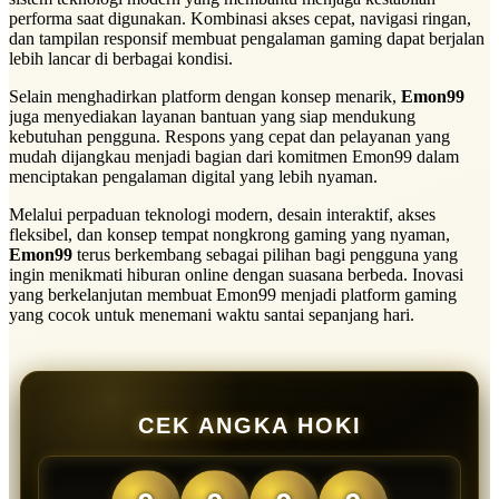
performa saat digunakan. Kombinasi akses cepat, navigasi ringan,
dan tampilan responsif membuat pengalaman gaming dapat berjalan
lebih lancar di berbagai kondisi.
Selain menghadirkan platform dengan konsep menarik,
Emon99
juga menyediakan layanan bantuan yang siap mendukung
kebutuhan pengguna. Respons yang cepat dan pelayanan yang
mudah dijangkau menjadi bagian dari komitmen Emon99 dalam
menciptakan pengalaman digital yang lebih nyaman.
Melalui perpaduan teknologi modern, desain interaktif, akses
fleksibel, dan konsep tempat nongkrong gaming yang nyaman,
Emon99
terus berkembang sebagai pilihan bagi pengguna yang
ingin menikmati hiburan online dengan suasana berbeda. Inovasi
yang berkelanjutan membuat Emon99 menjadi platform gaming
yang cocok untuk menemani waktu santai sepanjang hari.
CEK ANGKA HOKI